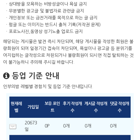
상대방을 모욕하는 비방성글이나 욕설 금지
무분별한 광고글 및 불법자료 관련글 금지
개인정보 또는 금전거래를 목적으로 하는 글 금지
펌글 또는 이미지는 반드시 출처 기록(저작권 문제)
포로노사진,동영상 성기노출 업로드 금지
해당되는 게시물은 발견 즉시 차단되며, 해당 게시물을 작성한 회원은 불
량회원이 되어 일정기간 접속이 차단되며, 욕설이나 광고글 등 분위기를
어지럽히는 글작성으로 차된되거나 불량회원이 되시면 직접 탈퇴하는 것
이 불가능하니 주의해 주시길 바랍니다.
등업 기준 안내
인부의밤 레벨별 경험치 및 등업 기준 안내입니다.
현재레
보유 포인
후기 작성개
게시글 작성개
댓글 작성개
가입일
벨
트
수
수
수
20673
0P
0개
0개
0개
일