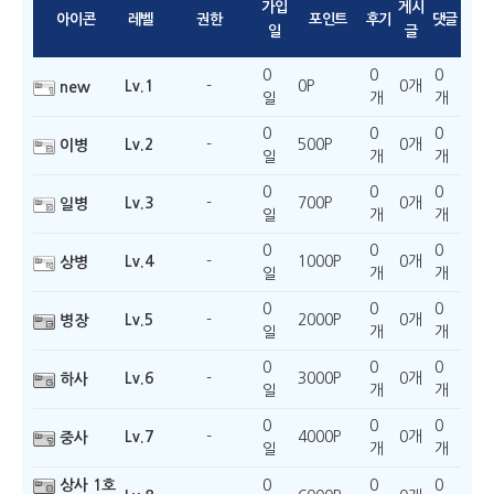
가입
게시
아이콘
레벨
권한
포인트
후기
댓글
일
글
0
0
0
Lv.1
-
0P
0개
new
일
개
개
0
0
0
Lv.2
-
500P
0개
이병
일
개
개
0
0
0
Lv.3
-
700P
0개
일병
일
개
개
0
0
0
Lv.4
-
1000P
0개
상병
일
개
개
0
0
0
Lv.5
-
2000P
0개
병장
일
개
개
0
0
0
Lv.6
-
3000P
0개
하사
일
개
개
0
0
0
Lv.7
-
4000P
0개
중사
일
개
개
상사 1호
0
0
0