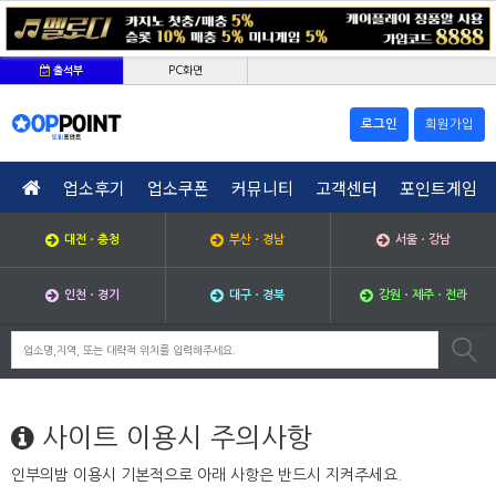
PC화면
출석부
로그인
회원가입
업소후기
업소쿠폰
커뮤니티
고객센터
포인트게임
대전ㆍ충청
부산ㆍ경남
서울ㆍ강남
인천ㆍ경기
대구ㆍ경북
강원ㆍ제주ㆍ전라
사이트 이용시 주의사항
인부의밤 이용시 기본적으로 아래 사항은 반드시 지켜주세요.