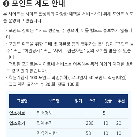
포인트 제도 안내
본 사이트는 사이트 활성화와 다양한 혜택을 서비스하기 위해 포인트 제도
를 운영하고 있습니다.
포인트 정책은 수시로 변경될 수 있으며, 이를 별도로 통보하지 않습니
다.
포인트 획득을 위한 도배 및 어뷰징 등의 행위자는 통보없이 "포인트 몰
수" 또는 "회원정지" 또는 "사이트 접근차단" 등의 조치를 받을 수 있습
니다.
적립된 포인트는 사이트내 서비스를 이용하는 목적 이외의 어떠한 효력
도 갖고 있지 않습니다.
회원가입시
100
포인트 적립(1회), 로그인시
50
포인트 적립(매일)
일일 제한 글작성 수
30
회, 댓글
100
회
그룹명
보드명
읽기
쓰기
댓글
추천
업소정보
-
-
5
-
업소정보
업체후기
-
200
10
20
업소후기
자유게시판
-
50
10
10