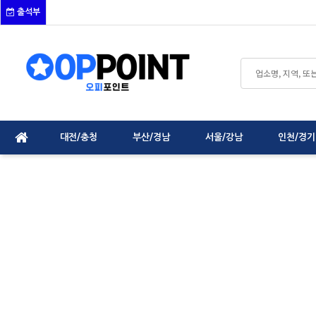
출석부
대전/충청
부산/경남
서울/강남
인천/경기