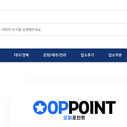
대구/경북
강원/제주/전라
업소후기
업소쿠폰