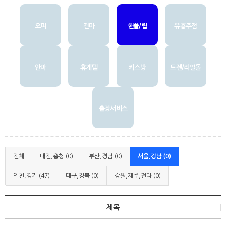
오피
건마
핸플/립
유흥주점
안마
휴게텔
키스방
트젠/리얼돌
출장서비스
전체
대전,충청 (0)
부산,경남 (0)
서울,강남 (0)
인천,경기 (47)
대구,경북 (0)
강원,제주,전라 (0)
제목