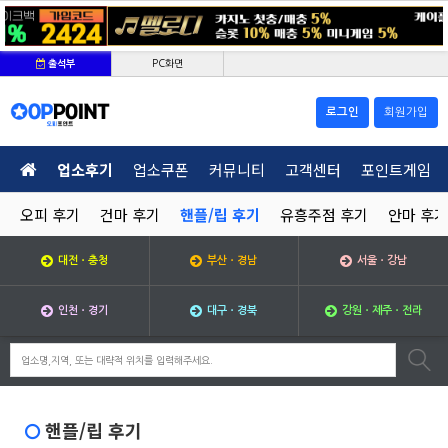
PC화면
출석부
로그인
회원가입
업소후기
업소쿠폰
커뮤니티
고객센터
포인트게임
오피 후기
건마 후기
핸플/립 후기
유흥주점 후기
안마 후기
대전ㆍ충청
부산ㆍ경남
서울ㆍ강남
인천ㆍ경기
대구ㆍ경북
강원ㆍ제주ㆍ전라
핸플/립 후기