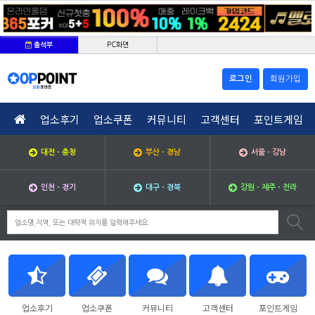
PC화면
출석부
로그인
회원가입
업소후기
업소쿠폰
커뮤니티
고객센터
포인트게임
대전ㆍ충청
부산ㆍ경남
서울ㆍ강남
인천ㆍ경기
대구ㆍ경북
강원ㆍ제주ㆍ전라
업소후기
업소쿠폰
커뮤니티
고객센터
포인트게임