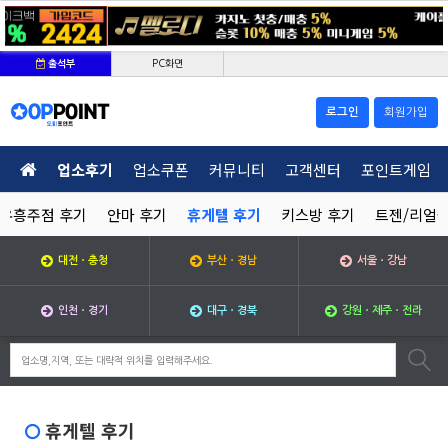
PC화면
출석부
로그인
회원가입
업소후기
업소쿠폰
커뮤니티
고객센터
포인트게임
유흥주점 후기
안마 후기
휴게텔 후기
키스방 후기
트젠/리얼돌
대전ㆍ충청
부산ㆍ경남
서울ㆍ강남
인천ㆍ경기
대구ㆍ경북
강원ㆍ제주ㆍ전라
휴게텔 후기