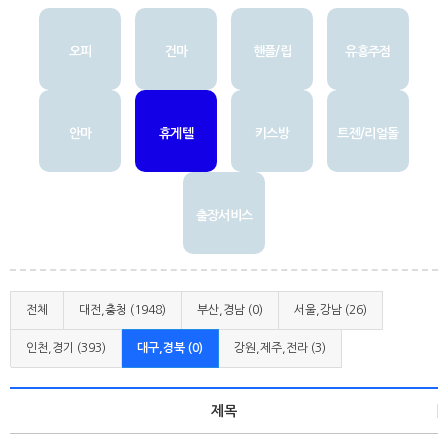
오피
건마
핸플/립
유흥주점
안마
휴게텔
키스방
트젠/리얼돌
출장서비스
전체
대전,충청 (1948)
부산,경남 (0)
서울,강남 (26)
인천,경기 (393)
대구,경북 (0)
강원,제주,전라 (3)
제목