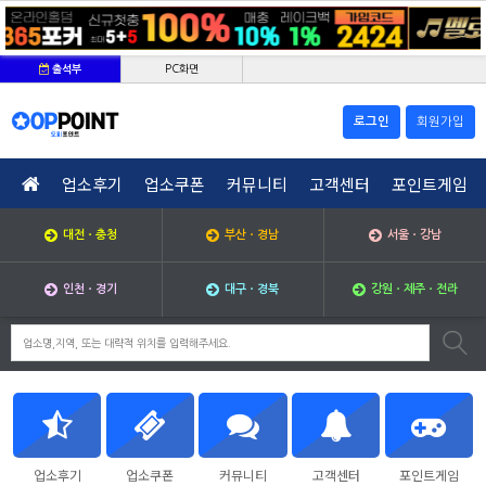
PC화면
출석부
로그인
회원가입
업소후기
업소쿠폰
커뮤니티
고객센터
포인트게임
대전ㆍ충청
부산ㆍ경남
서울ㆍ강남
인천ㆍ경기
대구ㆍ경북
강원ㆍ제주ㆍ전라
업소후기
업소쿠폰
커뮤니티
고객센터
포인트게임