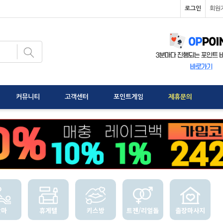
로그인
회원
커뮤니티
고객센터
포인트게임
제휴문의
안마
휴게텔
키스방
트젠/리얼돌
출장마사지