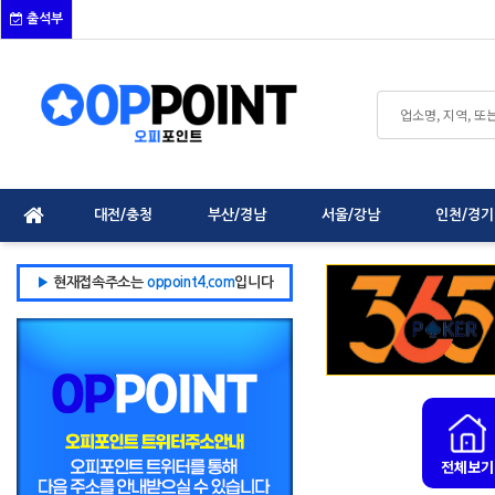
출석부
대전/충청
부산/경남
서울/강남
인천/경기
▶
현재접속주소는
oppoint4.com
입니다
전체보기