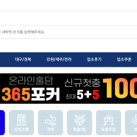
대구/경북
강원/제주/전라
업소후기
업소쿠폰
오피스텔
건마
핸플/립
유흥주점