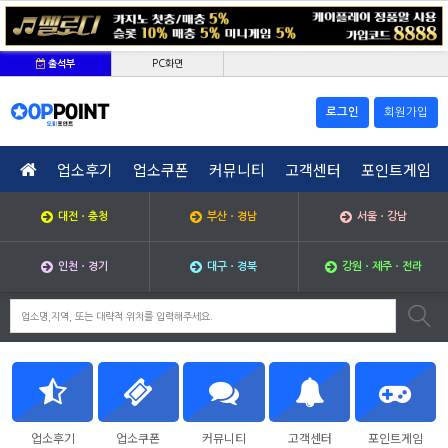
PC화면
출석부
로그인
회원가입
업소후기
업소쿠폰
커뮤니티
고객센터
포인트게임
대전ㆍ충청
부산ㆍ경남
서울ㆍ강남
인천ㆍ경기
대구ㆍ경북
강원ㆍ제주ㆍ전라
업소후기
업소쿠폰
커뮤니티
고객센터
포인트게임