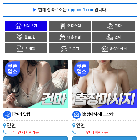
▶
현재 접속주소는
oppoint1.com
입니다.
전체보기
오피스텔
건마
핸플/립
유흥주점
안마
휴게텔
키스방
출장마사지
[건마] 맛집
[출장마사지] 노브라
인천
인천
로그인 시 확인가능
로그인 시 확인가능