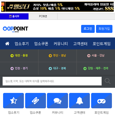
PC화면
출석부
로그인
회원가입
업소후기
업소쿠폰
커뮤니티
고객센터
포인트게임
대전ㆍ충청
부산ㆍ경남
서울ㆍ강남
인천ㆍ경기
대구ㆍ경북
강원ㆍ제주ㆍ전라
업소후기
업소쿠폰
커뮤니티
고객센터
포인트게임