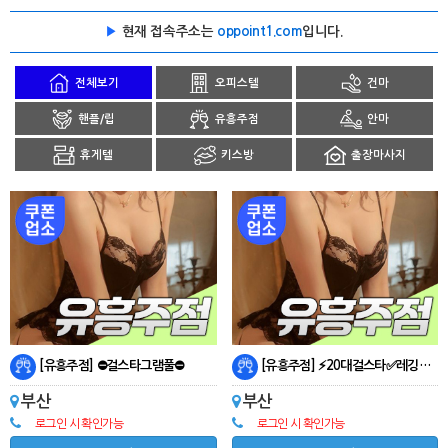
▶
현재 접속주소는
oppoint1.com
입니다.
전체보기
오피스텔
건마
핸플/립
유흥주점
안마
휴게텔
키스방
출장마사지
[유흥주점] ⛔걸스타그램풀⛔
[유흥주점] ⚡20대걸스타✅레깅스⚡
부산
부산
로그인 시 확인가능
로그인 시 확인가능