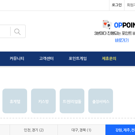
로그인
회원
커뮤니티
고객센터
포인트게임
제휴문의
휴게텔
키스방
트젠/리얼돌
출장서비스
인천,경기 (2)
대구,경북 (1)
강원,제주,전라