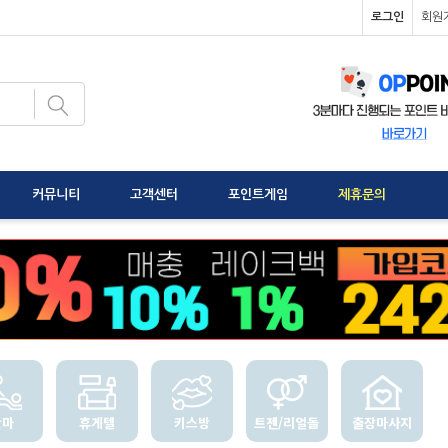
로그인
회원
커뮤니티
고객센터
포인트게임
제휴문의
안마
휴게텔
키스방
트젠/리얼돌
출장마사지