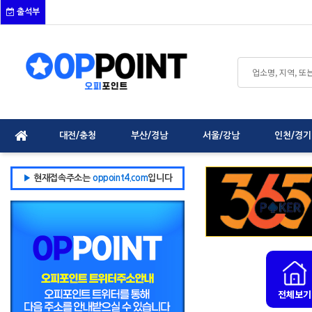
출석부
대전/충청
부산/경남
서울/강남
인천/경기
▶
현재접속주소는
oppoint4.com
입니다
전체보기