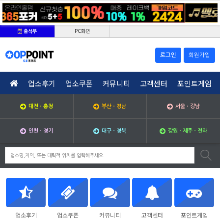
PC화면
출석부
로그인
회원가입
업소후기
업소쿠폰
커뮤니티
고객센터
포인트게임
대전ㆍ충청
부산ㆍ경남
서울ㆍ강남
인천ㆍ경기
대구ㆍ경북
강원ㆍ제주ㆍ전라
업소후기
업소쿠폰
커뮤니티
고객센터
포인트게임