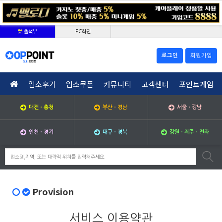
PC화면
출석부
로그인
회원가입
업소후기
업소쿠폰
커뮤니티
고객센터
포인트게임
대전ㆍ충청
부산ㆍ경남
서울ㆍ강남
인천ㆍ경기
대구ㆍ경북
강원ㆍ제주ㆍ전라
Provision
서비스 이용약관