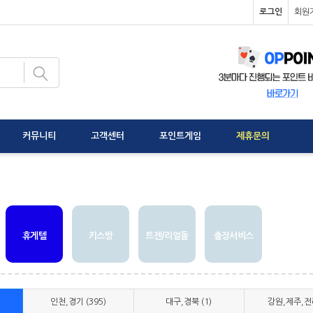
로그인
회원
커뮤니티
고객센터
포인트게임
제휴문의
휴게텔
키스방
트젠/리얼돌
출장서비스
인천,경기 (395)
대구,경북 (1)
강원,제주,전라