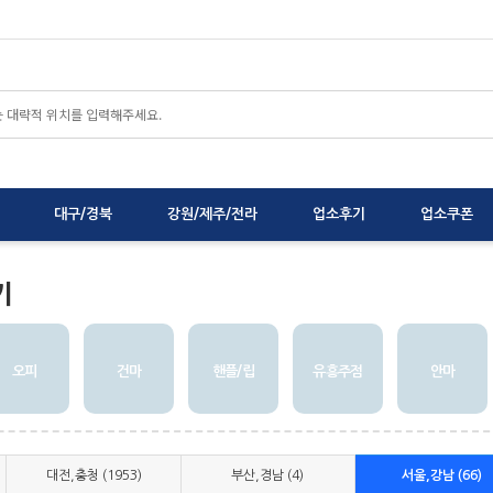
대구/경북
강원/제주/전라
업소후기
업소쿠폰
기
오피
건마
핸플/립
유흥주점
안마
대전,충청 (1953)
부산,경남 (4)
서울,강남 (66)