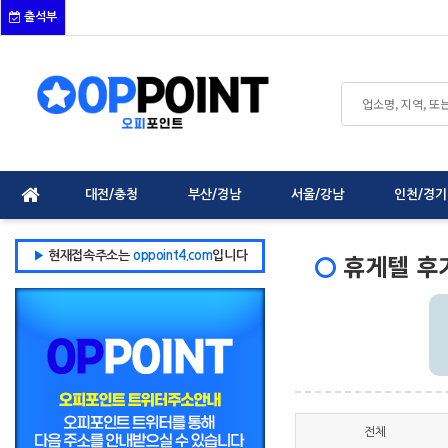
출석부
대전/충청
부산/경남
서울/강남
인천/경기
휴게텔 후
▶
현재접속주소는
oppoint4.com
입니다
전체