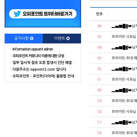
번호
66
▂▅▇█▓❤️남자
65
프라이빗 사모님
공지사항
이벤트
64
▂▅▇█▓❤️남자
Information oppoint admin
오피포인트 커뮤니티 이용에 대한 규정
63
프라이빗 초대 
일부 일시적 접속 오류 발생시 간단 해결 방법
62
▂▅▇█▓❤️남자
다음주소는 oppoint2.com 입니다
오피포인트 - 포인트(다이아) 활용법 안내 해드립니다.
61
프라이빗 사모님
60
▂▅▇█▓❤️남자
59
프라이빗 초대 
58
프라이빗 사모님
57
▂▅▇█▓❤️남자
56
프라이빗 초대 