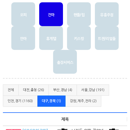
오피
건마
핸플/립
유흥주점
안마
휴게텔
키스방
트젠/리얼돌
출장서비스
전체
대전,충청 (26)
부산,경남 (4)
서울,강남 (191)
인천,경기 (1160)
대구,경북 (1)
강원,제주,전라 (2)
제목