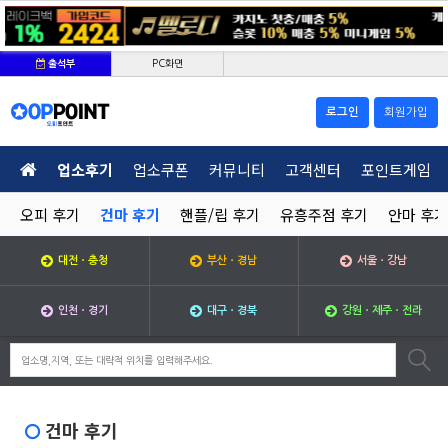
PC화면
출석부
로그인
회원가입
업소후기
업소쿠폰
커뮤니티
고객센터
포인트게임
오피 후기
건마 후기
핸플/립 후기
유흥주점 후기
안마 후기
대전ㆍ충청
부산ㆍ경남
서울ㆍ강남
인천ㆍ경기
대구ㆍ경북
강원ㆍ제주ㆍ전라
건마 후기