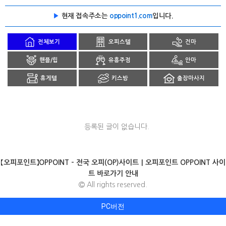
▶
현재 접속주소는
oppoint1.com
입니다.
전체보기
오피스텔
건마
핸플/립
유흥주점
안마
휴게텔
키스방
출장마사지
등록된 글이 없습니다.
【오피포인트】OPPOINT - 전국 오피(OP)사이트｜오피포인트 OPPOINT 사이
트 바로가기 안내
All rights reserved.
PC버전