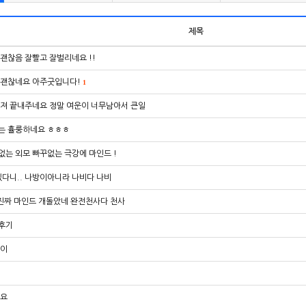
제목
괜찮음 잘빨고 잘벌리네요 !!
 괜찮네요 아주굿입니다!
1
니져 끝내주네요 정말 여운이 너무남아서 큰일
는 휼룽하네요 ㅎㅎㅎ
는 외모 빠꾸없는 극강에 마인드 !
있다니.. 나방이아니라 나비다 나비
 진짜 마인드 개돌았네 완전천사다 천사
후기
초이
어요