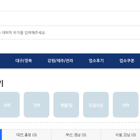
대구/경북
강원/제주/전라
업소후기
업소쿠폰
기
오피
건마
핸플/립
유흥주점
안마
대전,충청 (0)
부산,경남 (0)
서울,강남 (0)