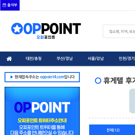
출석부
대전/충청
부산/경남
서울/강남
인천/경기
휴게텔 후
▶
현재접속주소는
oppoint4.com
입니다
전체(12)