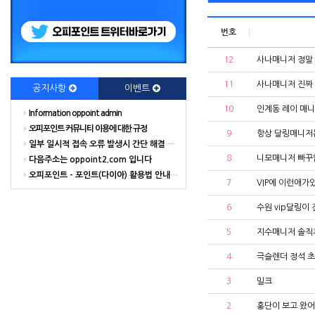
번호
12
사나매니저 정말 
11
사나매니저 진짜
공지사항
이벤트
10
인계동 레이 매
Information oppoint admin
오피포인트 커뮤니티 이용에 대한 규정
9
항상 달링매니저
일부 일시적 접속 오류 발생시 간단 해결 방법
8
니모매니저 빠꾸없
다음주소는 oppoint2.com 입니다
오피포인트 - 포인트(다이아) 활용법 안내 해드립니다.
7
VIP에 이런애가
6
수원 vip달링이
5
지수매니저 솔직
4
극슬렌더 정석 
3
밀크
2
홍단이 보고 왔