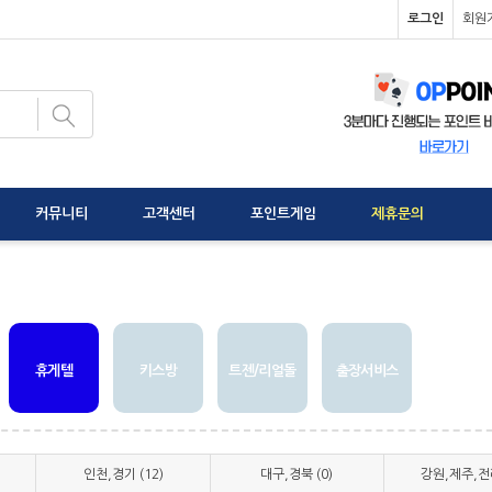
로그인
회원
커뮤니티
고객센터
포인트게임
제휴문의
휴게텔
키스방
트젠/리얼돌
출장서비스
인천,경기 (12)
대구,경북 (0)
강원,제주,전라