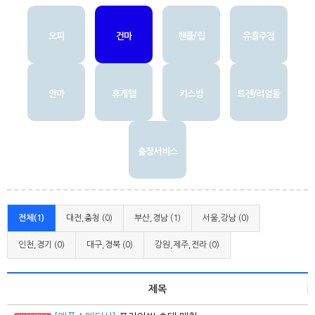
오피
건마
핸플/립
유흥주점
안마
휴게텔
키스방
트젠/리얼돌
출장서비스
전체(1)
대전,충청 (0)
부산,경남 (1)
서울,강남 (0)
인천,경기 (0)
대구,경북 (0)
강원,제주,전라 (0)
제목