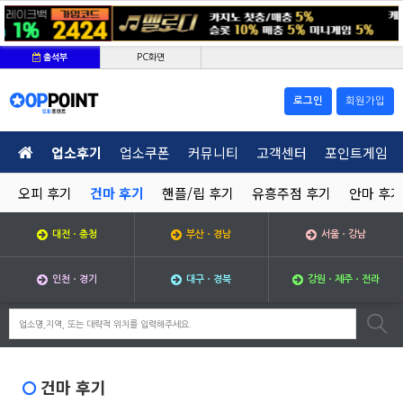
PC화면
출석부
로그인
회원가입
업소후기
업소쿠폰
커뮤니티
고객센터
포인트게임
오피 후기
건마 후기
핸플/립 후기
유흥주점 후기
안마 후기
대전ㆍ충청
부산ㆍ경남
서울ㆍ강남
인천ㆍ경기
대구ㆍ경북
강원ㆍ제주ㆍ전라
건마 후기