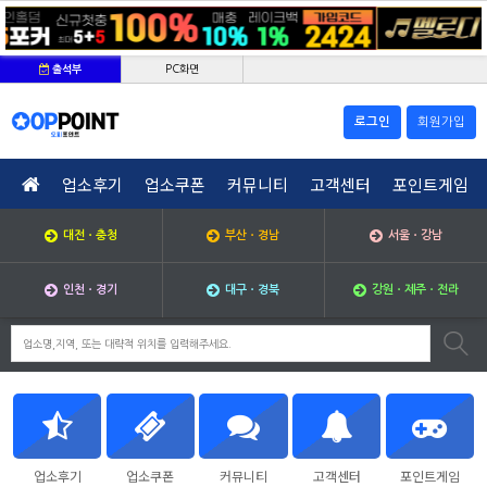
PC화면
출석부
로그인
회원가입
업소후기
업소쿠폰
커뮤니티
고객센터
포인트게임
대전ㆍ충청
부산ㆍ경남
서울ㆍ강남
인천ㆍ경기
대구ㆍ경북
강원ㆍ제주ㆍ전라
업소후기
업소쿠폰
커뮤니티
고객센터
포인트게임