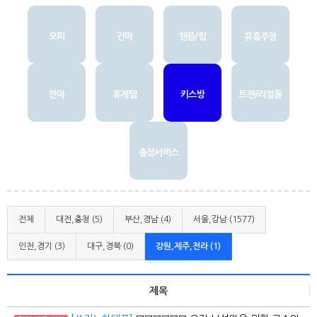
오피
건마
핸플/립
유흥주점
안마
휴게텔
키스방
트젠/리얼돌
출장서비스
전체
대전,충청 (5)
부산,경남 (4)
서울,강남 (1577)
인천,경기 (3)
대구,경북 (0)
강원,제주,전라 (1)
제목