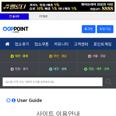
PC화면
출석부
로그인
회원가입
업소후기
업소쿠폰
커뮤니티
고객센터
포인트게임
대전ㆍ충청
부산ㆍ경남
서울ㆍ강남
인천ㆍ경기
대구ㆍ경북
강원ㆍ제주ㆍ전라
User Guide
사이트 이용안내