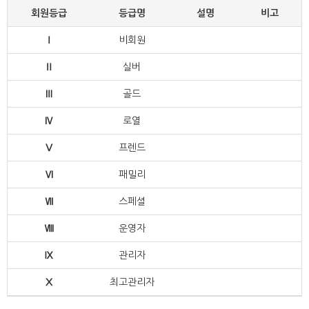
회원등급
등급명
설명
비고
Ⅰ
비회원
Ⅱ
실버
Ⅲ
골드
Ⅳ
로열
Ⅴ
프렌드
Ⅵ
패밀리
Ⅶ
스페셜
Ⅷ
운영자
Ⅸ
관리자
Ⅹ
최고관리자