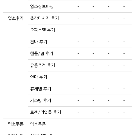
업소정보파싱
-
-
-
-
업소후기
출장마사지 후기
-
-
-
-
오피스텔 후기
-
-
-
-
건마 후기
-
-
-
-
핸플/립 후기
-
-
-
-
유흥주점 후기
-
-
-
-
안마 후기
-
-
-
-
휴게텔 후기
-
-
-
-
키스방 후기
-
-
-
-
트젠/리얼돌 후기
-
-
-
-
업소쿠폰
업소쿠폰
-
-
-
-