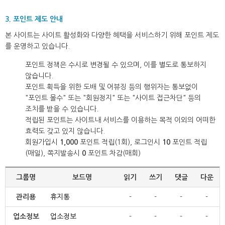
3. 포인트 제도 안내
본 사이트는 사이트 활성화와 다양한 혜택을 서비스하기 위해 포인트 제도
를 운영하고 있습니다.
포인트 정책은 수시로 변경될 수 있으며, 이를 별도로 통보하지
않습니다.
포인트 획득을 위한 도배 및 어뷰징 등의 행위자는 통보없이
"포인트 몰수" 또는 "회원정지" 또는 "사이트 접근차단" 등의
조치를 받을 수 있습니다.
적립된 포인트는 사이트내 서비스를 이용하는 목적 이외의 어떠한
효력도 갖고 있지 않습니다.
회원가입시
1,000
포인트 적립(1회), 로그인시
10
포인트 적립
(매일), 쪽지발송시
0
포인트 차감(매회)
그룹명
보드명
읽기
쓰기
댓글
다운
관리용
휴지통
-
-
-
-
업소정보
업소정보
-
-
-
-