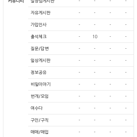
커뮤니티
실장님게시판
-
-
-
-
자유게시판
-
-
-
-
가입인사
-
-
-
-
출석체크
-
10
-
-
질문/답변
-
-
-
-
일상게시판
-
-
-
-
정보공유
-
-
-
-
비밀이야기
-
-
-
-
번개/모임
-
-
-
-
여수다
-
-
-
-
구인/구직
-
-
-
-
매매/매입
-
-
-
-