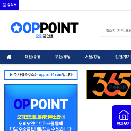
출석부
대전/충청
부산/경남
서울/강남
인천/경기
▶
현재접속주소는
oppoint4.com
입니다
전체보기