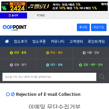
PC화면
출석부
로그인
회원가입
업소후기
업소쿠폰
커뮤니티
고객센터
포인트게임
대전ㆍ충청
부산ㆍ경남
서울ㆍ강남
인천ㆍ경기
대구ㆍ경북
강원ㆍ제주ㆍ전라
Rejection of E-mail Collection
이메일 무단수집거부