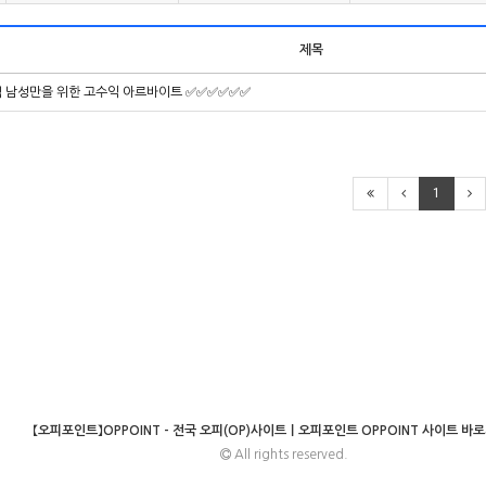
제목
☑️ 오직 남성만을 위한 고수익 아르바이트 ✅✅✅✅✅✅
1
【오피포인트】OPPOINT - 전국 오피(OP)사이트｜오피포인트 OPPOINT 사이트 바
All rights reserved.