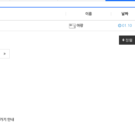
이름
날짜
아랑
01.10
정렬
로가기 안내