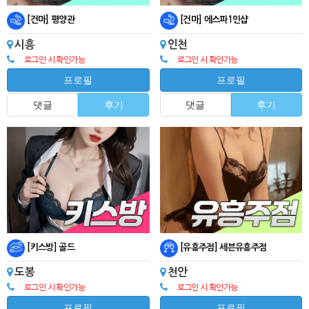
[건마] 평양관
[건마] 에스파1인샵
시흥
인천
로그인 시 확인가능
로그인 시 확인가능
프로필
프로필
댓글
후기
댓글
후기
[키스방] 골드
[유흥주점] 세븐유흥주점
도봉
천안
로그인 시 확인가능
로그인 시 확인가능
프로필
프로필