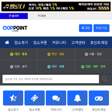
PC화면
출석부
로그인
회원가입
업소후기
업소쿠폰
커뮤니티
고객센터
포인트게임
대전ㆍ충청
부산ㆍ경남
서울ㆍ강남
인천ㆍ경기
대구ㆍ경북
강원ㆍ제주ㆍ전라
업소후기
업소쿠폰
커뮤니티
고객센터
포인트게임