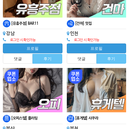
[유흥주점] BAR11
[건마] 맛집
강남
인천
로그인 시 확인가능
로그인 시 확인가능
프로필
프로필
댓글
후기
댓글
후기
[오피스텔] 플러팅
[휴게텔] 사쿠라
부산
부천