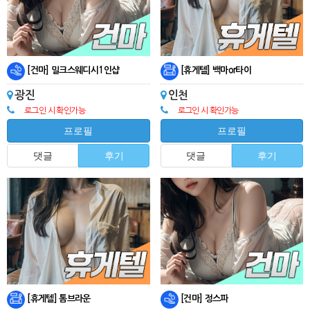
[건마] 밀크스웨디시1인샵
[휴게텔] 백마or타이
광진
인천
로그인 시 확인가능
로그인 시 확인가능
프로필
프로필
댓글
후기
댓글
후기
[휴게텔] 톰브라운
[건마] 정스파