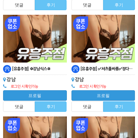
댓글
후기
댓글
후기
[유흥주점] ✡️강남식스✡️
[유흥주점] ✅셔츠풀싸롱✅정다운대표✅
강남
강남
로그인 시 확인가능
로그인 시 확인가능
프로필
프로필
댓글
후기
댓글
후기