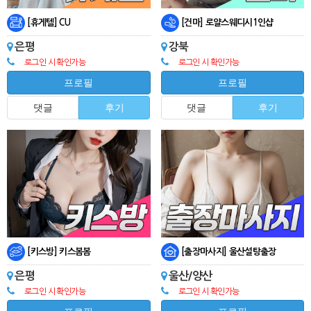
[휴게텔] CU
[건마] 로얄스웨디시1인샵
은평
강북
로그인 시 확인가능
로그인 시 확인가능
프로필
프로필
댓글
후기
댓글
후기
[키스방] 키스봄봄
[출장마사지] 울산설탕출장
은평
울산/양산
로그인 시 확인가능
로그인 시 확인가능