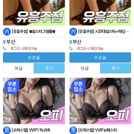
[유흥주점] ⛔걸스타그램풀⛔
[유흥주점] ⚡20대걸스타✅레깅스⚡
부산
부산
로그인 시 확인가능
로그인 시 확인가능
프로필
프로필
댓글
후기
댓글
후기
[오피스텔] VVIP1%귀족
[오피스텔] VVIP뉴페스타