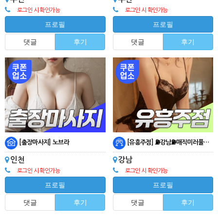
로그인 시 확인가능
로그인 시 확인가능
프로필
프로필
댓글
후기
댓글
후기
[출장마사지] 노브라
[유흥주점] ⛽강남⛽매직미러풀싸롱⛽김종국상무⛽
인천
강남
로그인 시 확인가능
로그인 시 확인가능
프로필
프로필
댓글
후기
댓글
후기