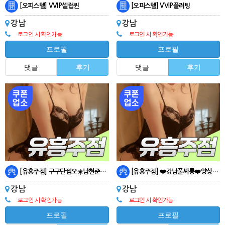
[오피스텔] VVIP셀럽퀸
[오피스텔] VVIP플러팅
강남
강남
로그인 시 확인가능
로그인 시 확인가능
프로필
프로필
댓글
후기
댓글
후기
[유흥주점] 구구단쩜오☀️남현준대표
[유흥주점] ❤️강남풀싸롱❤️양상국실장❤️
강남
강남
로그인 시 확인가능
로그인 시 확인가능
프로필
프로필