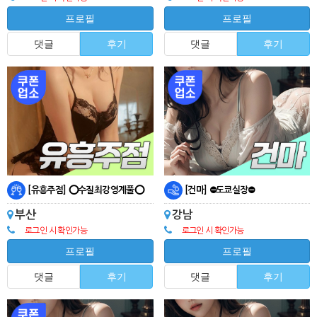
프로필
프로필
댓글
후기
댓글
후기
[유흥주점] ⭕수질최강영계풀⭕
[건마] ⛔도쿄실장⛔
부산
강남
로그인 시 확인가능
로그인 시 확인가능
프로필
프로필
댓글
후기
댓글
후기