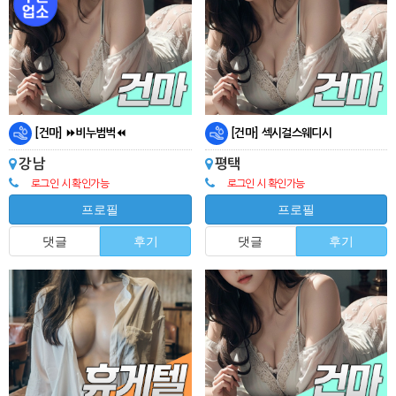
[건마] ⏩비누범벅⏪
[건마] 섹시걸스웨디시
강남
평택
로그인 시 확인가능
로그인 시 확인가능
프로필
프로필
댓글
후기
댓글
후기