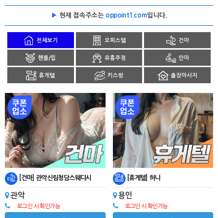
▶
현재 접속주소는
oppoint1.com
입니다.
전체보기
오피스텔
건마
핸플/립
유흥주점
안마
휴게텔
키스방
출장마사지
[건마] 관악신림청담스웨디시
[휴게텔] 허니
관악
용인
로그인 시 확인가능
로그인 시 확인가능