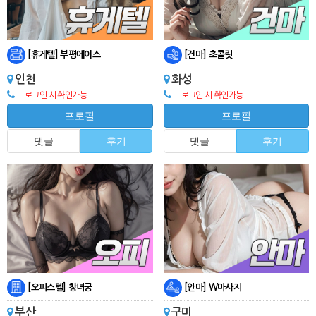
[휴게텔] 부평에이스
[건마] 초콜릿
인천
화성
로그인 시 확인가능
로그인 시 확인가능
프로필
프로필
댓글
후기
댓글
후기
[오피스텔] 창녀궁
[안마] W마사지
부산
구미