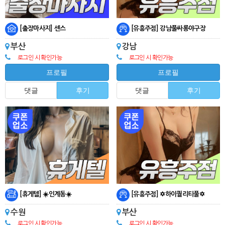
[출장마사지] 센스
[유흥주점] 강남풀싸롱야구장
부산
강남
로그인 시 확인가능
로그인 시 확인가능
프로필
프로필
댓글
후기
댓글
후기
[휴게텔] ☀️인계동☀️
[유흥주점] ✡️하이퀄리티풀✡️
수원
부산
로그인 시 확인가능
로그인 시 확인가능