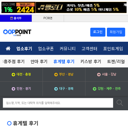
PC화면
출석부
로그인
회원가입
업소후기
업소쿠폰
커뮤니티
고객센터
포인트게임
유흥주점 후기
안마 후기
휴게텔 후기
키스방 후기
트젠/리얼돌
대전ㆍ충청
부산ㆍ경남
서울ㆍ강남
인천ㆍ경기
대구ㆍ경북
강원ㆍ제주ㆍ전라
휴게텔 후기