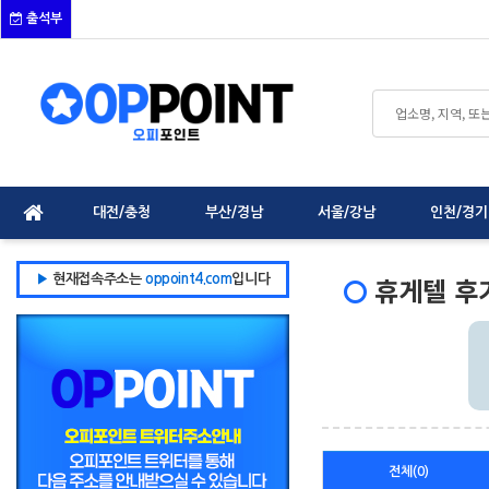
출석부
대전/충청
부산/경남
서울/강남
인천/경기
휴게텔 후
▶
현재접속주소는
oppoint4.com
입니다
전체(0)