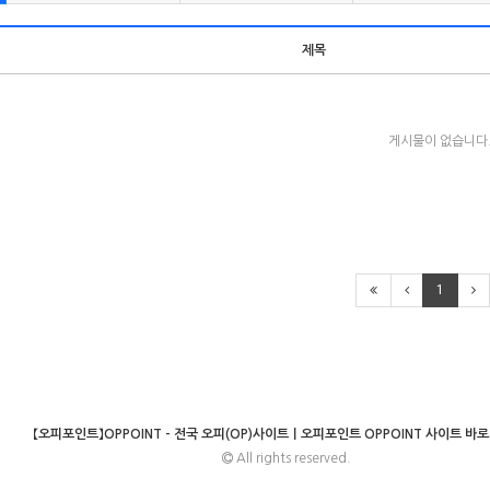
제목
게시물이 없습니다
1
【오피포인트】OPPOINT - 전국 오피(OP)사이트｜오피포인트 OPPOINT 사이트 바
All rights reserved.