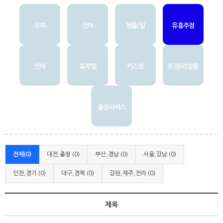
오피
건마
핸플/립
유흥주점
안마
휴게텔
키스방
트젠/리얼돌
출장서비스
전체(0)
대전,충청 (0)
부산,경남 (0)
서울,강남 (0)
인천,경기 (0)
대구,경북 (0)
강원,제주,전라 (0)
제목