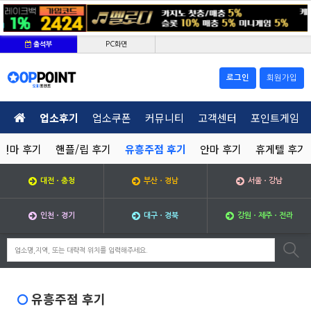
PC화면
출석부
로그인
회원가입
업소후기
업소쿠폰
커뮤니티
고객센터
포인트게임
건마 후기
핸플/립 후기
유흥주점 후기
안마 후기
휴게텔 후기
대전ㆍ충청
부산ㆍ경남
서울ㆍ강남
인천ㆍ경기
대구ㆍ경북
강원ㆍ제주ㆍ전라
유흥주점 후기