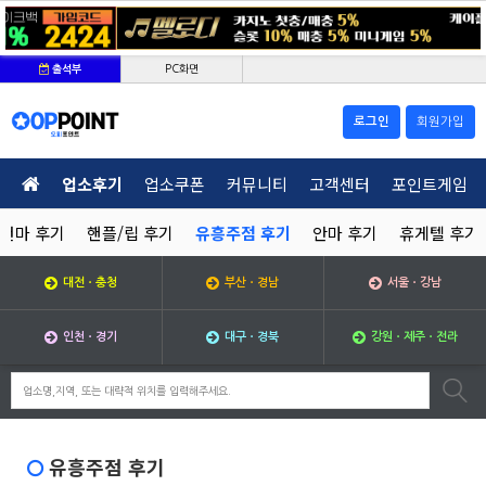
PC화면
출석부
로그인
회원가입
업소후기
업소쿠폰
커뮤니티
고객센터
포인트게임
건마 후기
핸플/립 후기
유흥주점 후기
안마 후기
휴게텔 후기
대전ㆍ충청
부산ㆍ경남
서울ㆍ강남
인천ㆍ경기
대구ㆍ경북
강원ㆍ제주ㆍ전라
유흥주점 후기