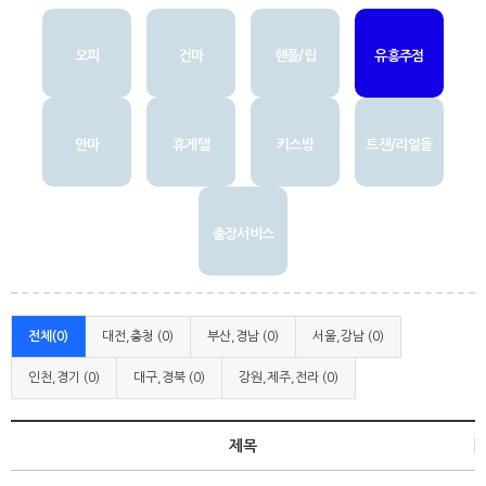
오피
건마
핸플/립
유흥주점
안마
휴게텔
키스방
트젠/리얼돌
출장서비스
전체(0)
대전,충청 (0)
부산,경남 (0)
서울,강남 (0)
인천,경기 (0)
대구,경북 (0)
강원,제주,전라 (0)
제목