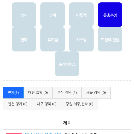
오피
건마
핸플/립
유흥주점
안마
휴게텔
키스방
트젠/리얼돌
출장서비스
전체(3)
대전,충청 (0)
부산,경남 (3)
서울,강남 (0)
인천,경기 (0)
대구,경북 (0)
강원,제주,전라 (0)
제목