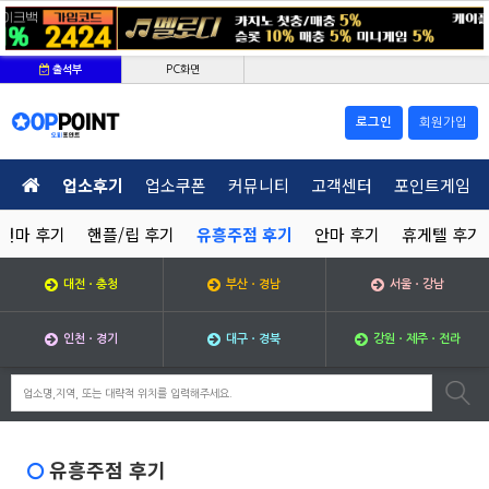
PC화면
출석부
로그인
회원가입
업소후기
업소쿠폰
커뮤니티
고객센터
포인트게임
건마 후기
핸플/립 후기
유흥주점 후기
안마 후기
휴게텔 후기
대전ㆍ충청
부산ㆍ경남
서울ㆍ강남
인천ㆍ경기
대구ㆍ경북
강원ㆍ제주ㆍ전라
유흥주점 후기