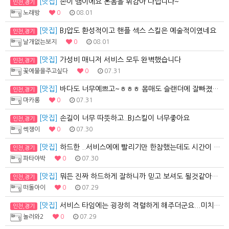
[맛집]
손이 뱀이에요 온몸을 휘감아 다닙니다~
인천,경기
노래방
0
08.01
[맛집]
BJ압도 환성적이고 핸플 섹스 스킬은 예술적이였네요
인천,경기
날개없는보지
0
08.01
[맛집]
가성비 매니저 서비스 모두 완벽했습니다
인천,경기
꽃에물을주고싶다
0
07.31
[맛집]
바다도 너무예쁘고~ㅎㅎㅎ 몸매도 슬랜더에 잘빠졌어요
인천,경기
마카롱
0
07.31
[맛집]
손길이 너무 따뜻하고..BJ스킬이 너무좋아요
인천,경기
쎅쟁이
0
07.30
[맛집]
하드한 ..서비스에에 빨리기만 한참했는데도 시간이 짧은…
인천,경기
파타야박
0
07.30
[맛집]
뭐든 진짜 하드하게 잘하니까 믿고 보셔도 될것같아여 ㅋ
인천,경기
떠돌아이
0
07.29
[맛집]
서비스 타임에는 굉장히 격렬하게 해주더군요...미치는줄…
인천,경기
놀러와2
0
07.29