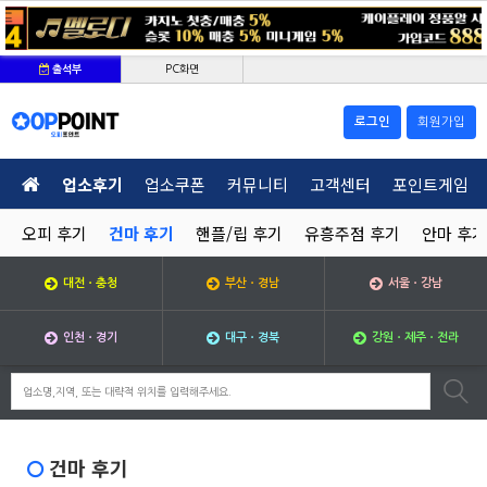
PC화면
출석부
로그인
회원가입
업소후기
업소쿠폰
커뮤니티
고객센터
포인트게임
오피 후기
건마 후기
핸플/립 후기
유흥주점 후기
안마 후기
대전ㆍ충청
부산ㆍ경남
서울ㆍ강남
인천ㆍ경기
대구ㆍ경북
강원ㆍ제주ㆍ전라
건마 후기