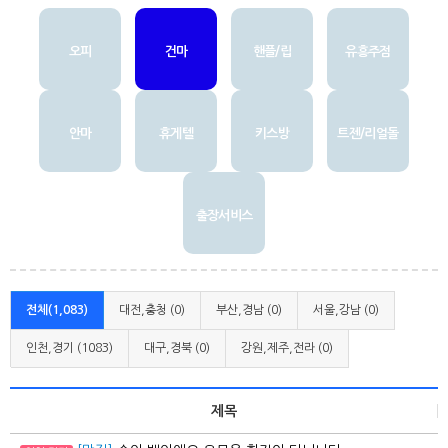
오피
건마
핸플/립
유흥주점
안마
휴게텔
키스방
트젠/리얼돌
출장서비스
전체(1,083)
대전,충청 (0)
부산,경남 (0)
서울,강남 (0)
인천,경기 (1083)
대구,경북 (0)
강원,제주,전라 (0)
제목