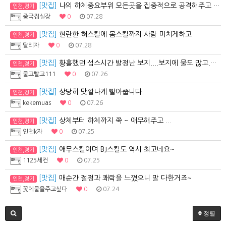
[맛집]
나의 하체중요부위 모든곳을 집중적으로 공격해주고 사까시…
인천,경기
중국집실장
0
07.28
[맛집]
현란한 혀스킬에 몸스킬까지 사람 미치게하고
인천,경기
달리자
0
07.28
[맛집]
황홀했던 섭스시간 발정난 보지....보지에 물도 많고.…
인천,경기
물고빨고111
0
07.26
[맛집]
상당히 맛깔나게 빨아줍니다.
인천,경기
kekemuas
0
07.26
[맛집]
상체부터 하체까지 쭉 ~ 애무해주고 ...
인천,경기
인천k자
0
07.25
[맛집]
애무스킬이며 BJ스킬도 역시 최고네요~
인천,경기
1125세컨
0
07.25
[맛집]
매순간 절정과 쾌락을 느꼈으니 말 다한거죠~
인천,경기
꽃에물을주고싶다
0
07.24
정렬