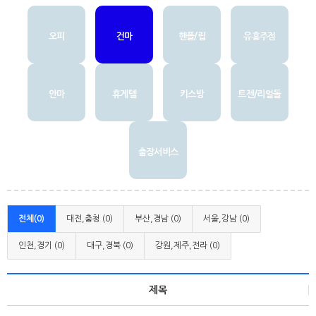
오피
건마
핸플/립
유흥주점
안마
휴게텔
키스방
트젠/리얼돌
출장서비스
전체(0)
대전,충청 (0)
부산,경남 (0)
서울,강남 (0)
인천,경기 (0)
대구,경북 (0)
강원,제주,전라 (0)
제목