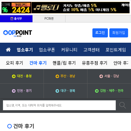
PC화면
출석부
로그인
회원가입
업소후기
업소쿠폰
커뮤니티
고객센터
포인트게임
오피 후기
건마 후기
핸플/립 후기
유흥주점 후기
안마 후기
대전ㆍ충청
부산ㆍ경남
서울ㆍ강남
인천ㆍ경기
대구ㆍ경북
강원ㆍ제주ㆍ전라
건마 후기