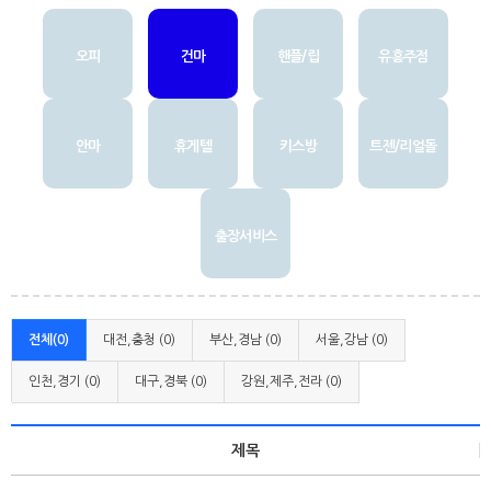
오피
건마
핸플/립
유흥주점
안마
휴게텔
키스방
트젠/리얼돌
출장서비스
전체(0)
대전,충청 (0)
부산,경남 (0)
서울,강남 (0)
인천,경기 (0)
대구,경북 (0)
강원,제주,전라 (0)
제목