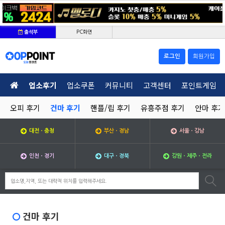
PC화면
출석부
로그인
회원가입
업소후기
업소쿠폰
커뮤니티
고객센터
포인트게임
오피 후기
건마 후기
핸플/립 후기
유흥주점 후기
안마 후기
대전ㆍ충청
부산ㆍ경남
서울ㆍ강남
인천ㆍ경기
대구ㆍ경북
강원ㆍ제주ㆍ전라
건마 후기