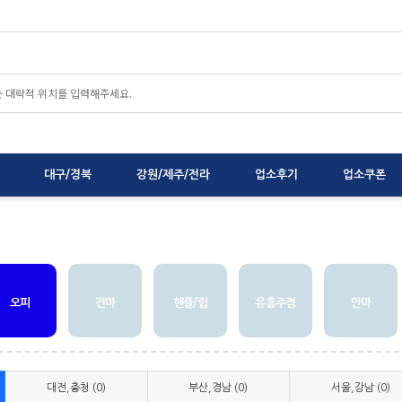
대구/경북
강원/제주/전라
업소후기
업소쿠폰
오피
건마
핸플/립
유흥주점
안마
대전,충청 (0)
부산,경남 (0)
서울,강남 (0)