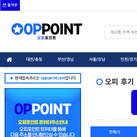
출석부
대전/충청
부산/경남
서울/강남
인천/경기
오피 후기
▶
현재접속주소는
oppoint4.com
입니다
전체(1)