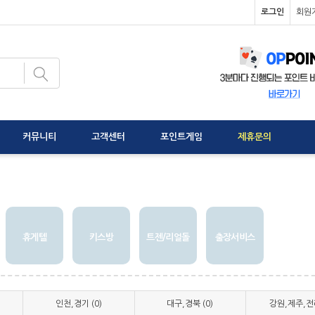
로그인
회원
커뮤니티
고객센터
포인트게임
제휴문의
휴게텔
키스방
트젠/리얼돌
출장서비스
인천,경기 (0)
대구,경북 (0)
강원,제주,전라