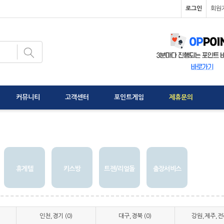
로그인
회원
커뮤니티
고객센터
포인트게임
제휴문의
휴게텔
키스방
트젠/리얼돌
출장서비스
인천,경기 (0)
대구,경북 (0)
강원,제주,전라