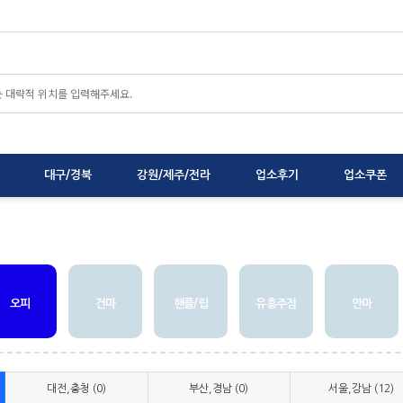
대구/경북
강원/제주/전라
업소후기
업소쿠폰
오피
건마
핸플/립
유흥주점
안마
대전,충청 (0)
부산,경남 (0)
서울,강남 (12)