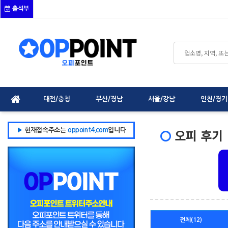
출석부
대전/충청
부산/경남
서울/강남
인천/경기
오피 후기
▶
현재접속주소는
oppoint4.com
입니다
전체(12)