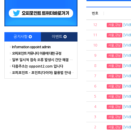
번호
12
[VV
서울,강남
11
[VV
서울,강남
공지사항
이벤트
10
[VV
서울,강남
Information oppoint admin
오피포인트 커뮤니티 이용에 대한 규정
9
[VV
서울,강남
일부 일시적 접속 오류 발생시 간단 해결 방법
8
[VV
서울,강남
다음주소는 oppoint2.com 입니다
오피포인트 - 포인트(다이아) 활용법 안내 해드립니다.
7
[VV
서울,강남
6
[VV
서울,강남
5
[VV
서울,강남
4
[VV
서울,강남
3
[VV
서울,강남
2
[VV
서울,강남