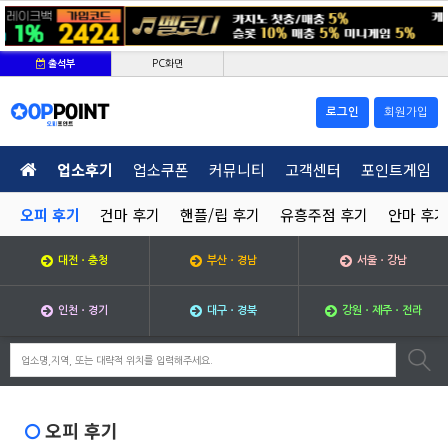
PC화면
출석부
로그인
회원가입
업소후기
업소쿠폰
커뮤니티
고객센터
포인트게임
오피 후기
건마 후기
핸플/립 후기
유흥주점 후기
안마 후기
대전ㆍ충청
부산ㆍ경남
서울ㆍ강남
인천ㆍ경기
대구ㆍ경북
강원ㆍ제주ㆍ전라
오피 후기