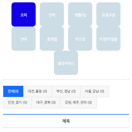
오피
건마
핸플/립
유흥주점
안마
휴게텔
키스방
트젠/리얼돌
출장서비스
전체(0)
대전,충청 (0)
부산,경남 (0)
서울,강남 (0)
인천,경기 (0)
대구,경북 (0)
강원,제주,전라 (0)
제목