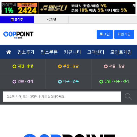
PC화면
출석부
로그인
회원가입
업소후기
업소쿠폰
커뮤니티
고객센터
포인트게임
대전ㆍ충청
부산ㆍ경남
서울ㆍ강남
인천ㆍ경기
대구ㆍ경북
강원ㆍ제주ㆍ전라