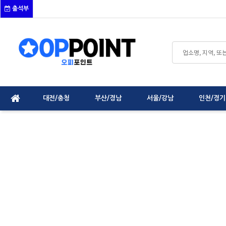
출석부
대전/충청
부산/경남
서울/강남
인천/경기