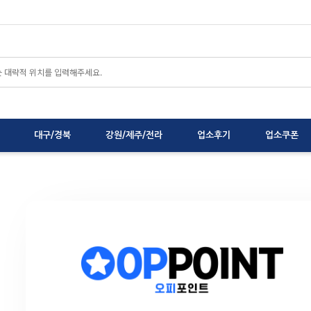
대구/경북
강원/제주/전라
업소후기
업소쿠폰