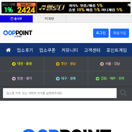
PC화면
출석부
로그인
회원가입
업소후기
업소쿠폰
커뮤니티
고객센터
포인트게임
대전ㆍ충청
부산ㆍ경남
서울ㆍ강남
인천ㆍ경기
대구ㆍ경북
강원ㆍ제주ㆍ전라