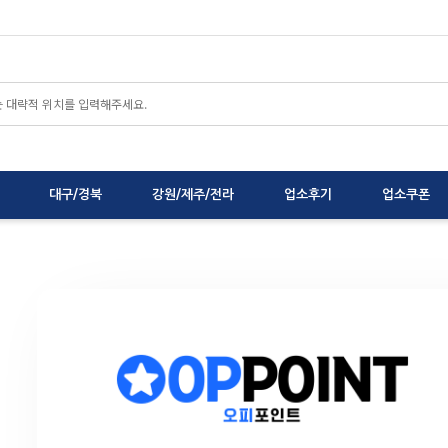
대구/경북
강원/제주/전라
업소후기
업소쿠폰