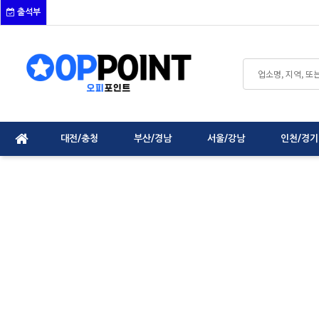
출석부
대전/충청
부산/경남
서울/강남
인천/경기