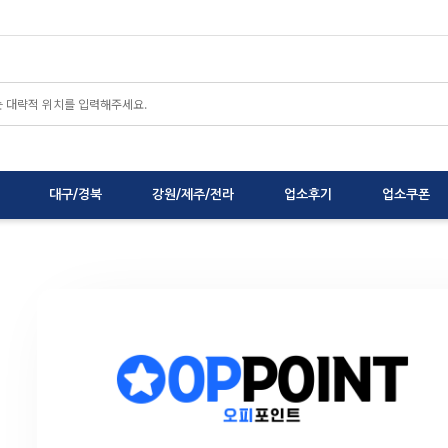
대구/경북
강원/제주/전라
업소후기
업소쿠폰