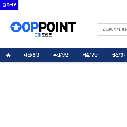
출석부
대전/충청
부산/경남
서울/강남
인천/경기