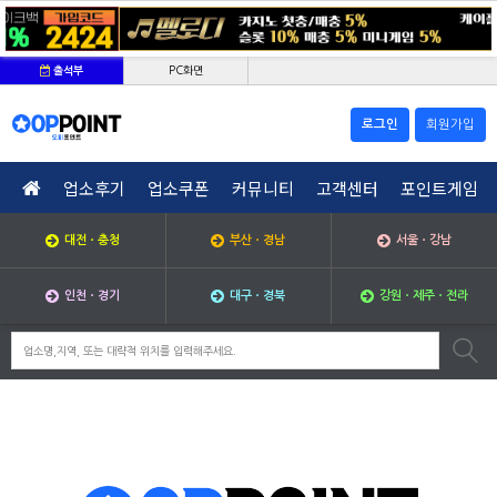
PC화면
출석부
로그인
회원가입
업소후기
업소쿠폰
커뮤니티
고객센터
포인트게임
대전ㆍ충청
부산ㆍ경남
서울ㆍ강남
인천ㆍ경기
대구ㆍ경북
강원ㆍ제주ㆍ전라