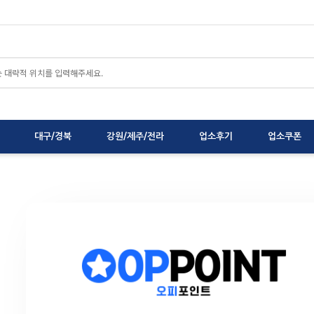
대구/경북
강원/제주/전라
업소후기
업소쿠폰