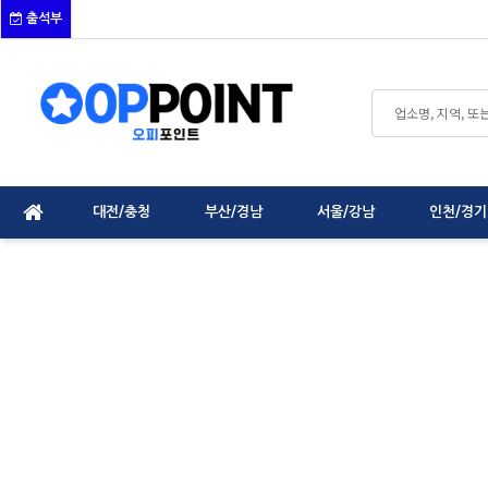
출석부
대전/충청
부산/경남
서울/강남
인천/경기