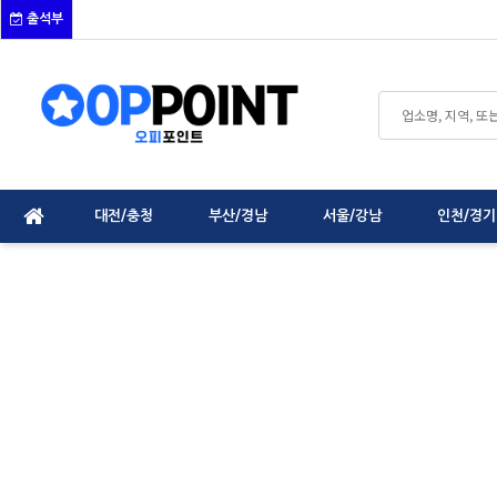
출석부
대전/충청
부산/경남
서울/강남
인천/경기