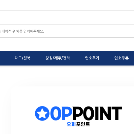
대구/경북
강원/제주/전라
업소후기
업소쿠폰