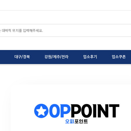
대구/경북
강원/제주/전라
업소후기
업소쿠폰