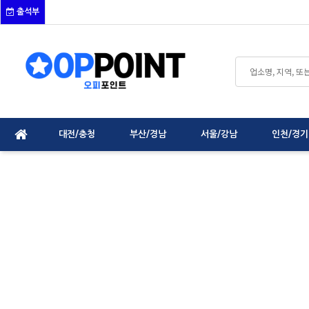
출석부
대전/충청
부산/경남
서울/강남
인천/경기