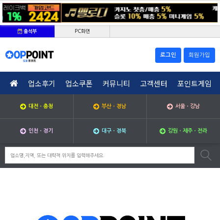
PC화면
출석부
로그인
회원가입
업소후기
업소쿠폰
커뮤니티
고객센터
포인트게임
대전ㆍ충청
부산ㆍ경남
서울ㆍ강남
인천ㆍ경기
대구ㆍ경북
강원ㆍ제주ㆍ전라