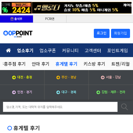
PC화면
출석부
로그인
회원가입
업소후기
업소쿠폰
커뮤니티
고객센터
포인트게임
유흥주점 후기
안마 후기
휴게텔 후기
키스방 후기
트젠/리얼돌
대전ㆍ충청
부산ㆍ경남
서울ㆍ강남
인천ㆍ경기
대구ㆍ경북
강원ㆍ제주ㆍ전라
휴게텔 후기