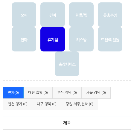
오피
건마
핸플/립
유흥주점
안마
휴게텔
키스방
트젠/리얼돌
출장서비스
전체(0)
대전,충청 (0)
부산,경남 (0)
서울,강남 (0)
인천,경기 (0)
대구,경북 (0)
강원,제주,전라 (0)
제목