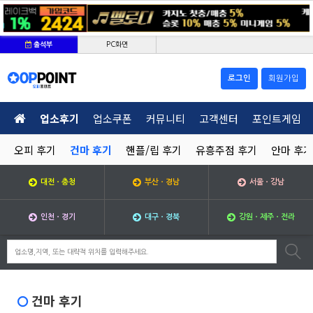
PC화면
출석부
로그인
회원가입
업소후기
업소쿠폰
커뮤니티
고객센터
포인트게임
오피 후기
건마 후기
핸플/립 후기
유흥주점 후기
안마 후기
대전ㆍ충청
부산ㆍ경남
서울ㆍ강남
인천ㆍ경기
대구ㆍ경북
강원ㆍ제주ㆍ전라
건마 후기