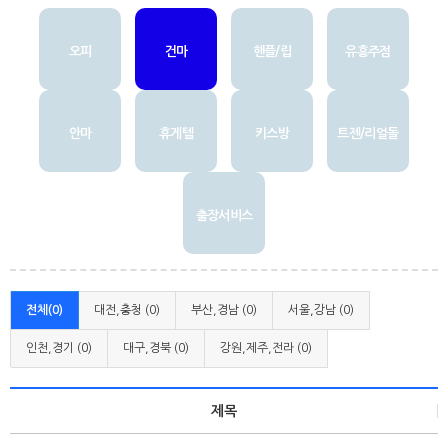
오피
건마
핸플/립
유흥주점
안마
휴게텔
키스방
트젠/리얼돌
출장서비스
전체(0)
대전,충청 (0)
부산,경남 (0)
서울,강남 (0)
인천,경기 (0)
대구,경북 (0)
강원,제주,전라 (0)
제목