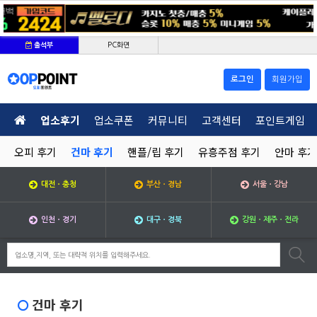
PC화면
출석부
로그인
회원가입
업소후기
업소쿠폰
커뮤니티
고객센터
포인트게임
오피 후기
건마 후기
핸플/립 후기
유흥주점 후기
안마 후기
대전ㆍ충청
부산ㆍ경남
서울ㆍ강남
인천ㆍ경기
대구ㆍ경북
강원ㆍ제주ㆍ전라
건마 후기