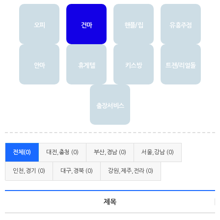
오피
건마
핸플/립
유흥주점
안마
휴게텔
키스방
트젠/리얼돌
출장서비스
전체(0)
대전,충청 (0)
부산,경남 (0)
서울,강남 (0)
인천,경기 (0)
대구,경북 (0)
강원,제주,전라 (0)
제목