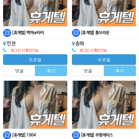
[휴게텔] 백마or타이
[휴게텔] 톰브라운
인천
송파
로그인 시 확인가능
로그인 시 확인가능
프로필
프로필
댓글
후기
댓글
후기
[휴게텔] 1004
[휴게텔] 부평에이스