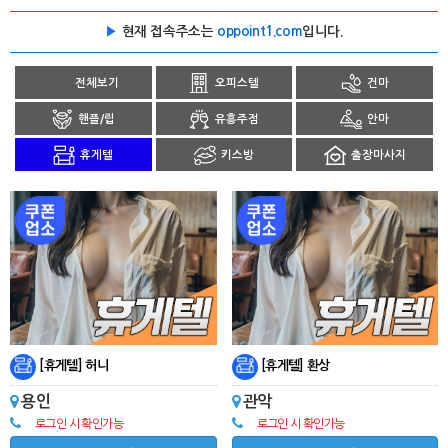
▶
현재 접속주소는
oppoint1.com
입니다.
전체보기
오피스텔
건마
핸플/립
유흥주점
안마
휴게텔
키스방
출장마사지
[휴게텔] 허니
[휴게텔] 환상
용인
관악
로그인 시 확인가능
로그인 시 확인가능