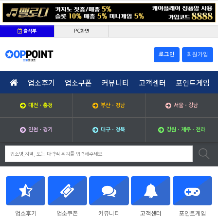
PC화면
출석부
로그인
회원가입
업소후기
업소쿠폰
커뮤니티
고객센터
포인트게임
대전ㆍ충청
부산ㆍ경남
서울ㆍ강남
인천ㆍ경기
대구ㆍ경북
강원ㆍ제주ㆍ전라
업소후기
업소쿠폰
커뮤니티
고객센터
포인트게임